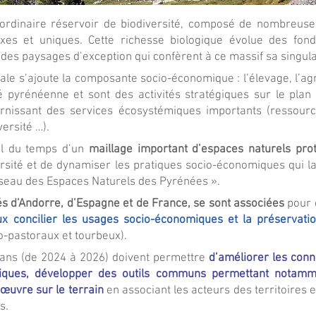
ordinaire réservoir de biodiversité, composé de nombreuses
s et uniques. Cette richesse biologique évolue des fond
 des paysages d’exception qui confèrent à ce massif sa singula
 s’ajoute la composante socio-économique : l’élevage, l’agricu
é pyrénéenne et sont des activités stratégiques sur le plan 
urnissant des services écosystémiques importants (ressourc
versité …).
il du temps d’un
maillage important d’espaces naturels pro
rsité et de dynamiser les pratiques socio-économiques qui la
seau des Espaces Naturels des Pyrénées ».
és d’Andorre, d’Espagne et de France, se sont associées
pour 
x concilier les usages socio-économiques et la préservatio
ro-pastoraux et tourbeux).
 ans (de 2024 à 2026) doivent permettre
d’améliorer les conna
iques, développer des outils communs permettant notamme
œuvre sur le terrain
en associant les acteurs des territoires e
s.