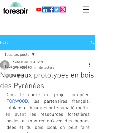
Post
Tous les posts
Sébastien CHAUVIN
Tous les posts
2 juin 2021
3 min de lecture
Nouveaux prototypes en bois
COOPTREE
des Pyrénées
Dans le cadre du projet européen
iFORWOOD
, les partenaires français, 
catalans et basques ont souhaité mettre 
en avant les ressources forestières 
locales et montrer qu’avec des bonnes 
idées et du bois local, on peut faire 