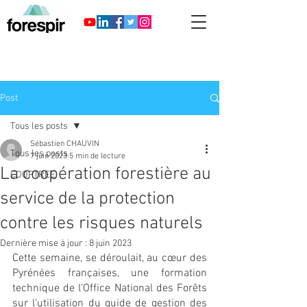
Post
Tous les posts
Sébastien CHAUVIN
Tous les posts
7 juin 2023
5 min de lecture
La coopération forestière au
COOPTREE
service de la protection
contre les risques naturels
Dernière mise à jour :
8 juin 2023
Cette semaine, se déroulait, au cœur des 
Pyrénées françaises, une formation 
technique de l’Office National des Forêts 
sur l'utilisation du guide de gestion des 